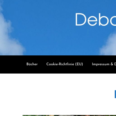
Skip
to
content
Bücher
Cookie-Richtlinie (EU)
Impressum & D