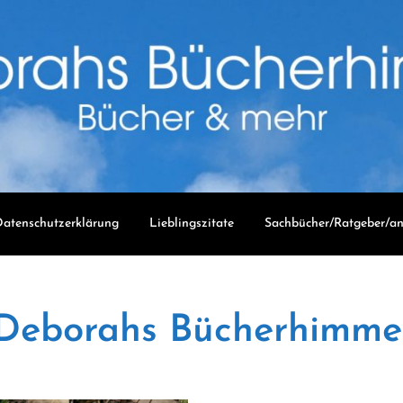
atenschutzerklärung
Lieblingszitate
Sachbücher/Ratgeber/an
Deborahs Bücherhimme