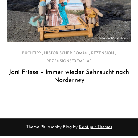
,
,
,
BUCHTIPP
HISTORISCHER ROMAN
REZENSION
REZENSIONSEXEMPLAR
Jani Friese – Immer wieder Sehnsucht nach
Norderney
Theme Philosophy Blog by
Kantipur Themes