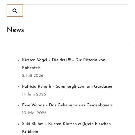
nach:
a
g
News
s
n
Kirsten Vogel – Die drei !!! – Die Ritterin von
a
Rabenfels
v
5. Juli 2026
Patricia Renoth – Sommerglitzern am Gardasee
i
14. Juni 2026
g
Evie Woods – Das Geheimnis des Geigenbauers
10. Mai 2026
a
Suki Bluhm – Küsten-Klatsch & (k)ein bisschen
t
Kribbeln