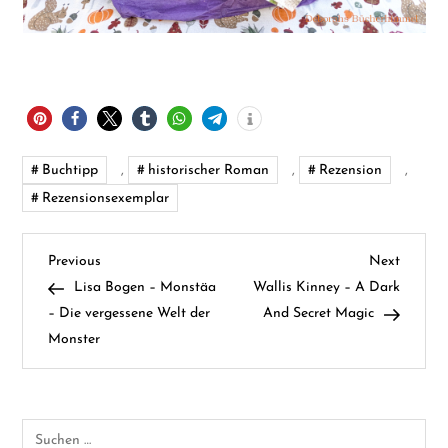
Buchtipp
,
historischer Roman
,
Rezension
,
Rezensionsexemplar
B
Previous
Next
Previous
Next
Post
Post
Lisa Bogen – Monstäa
Wallis Kinney – A Dark
e
– Die vergessene Welt der
And Secret Magic
Monster
i
t
Suchen
r