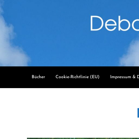
Skip
to
content
Bücher
Cookie-Richtlinie (EU)
Impressum & D