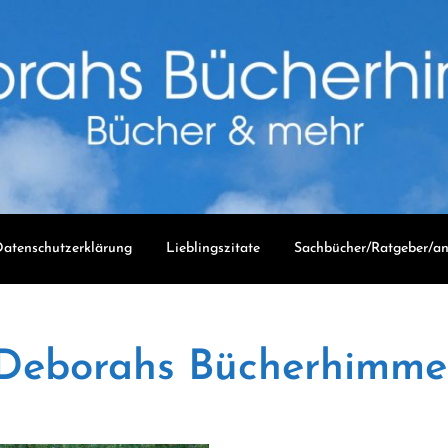
atenschutzerklärung
Lieblingszitate
Sachbücher/Ratgeber/an
Deborahs Bücherhimme