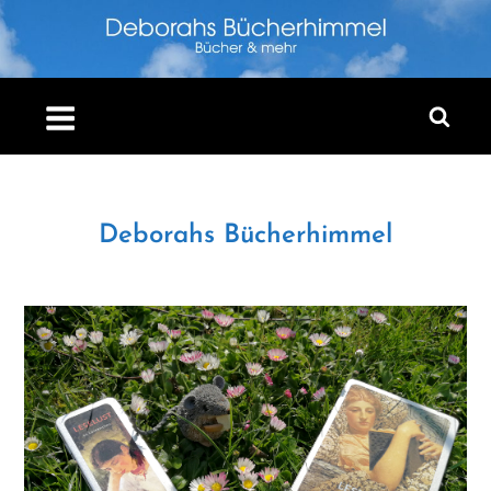
Skip
to
content
Deborahs Bücherhimmel