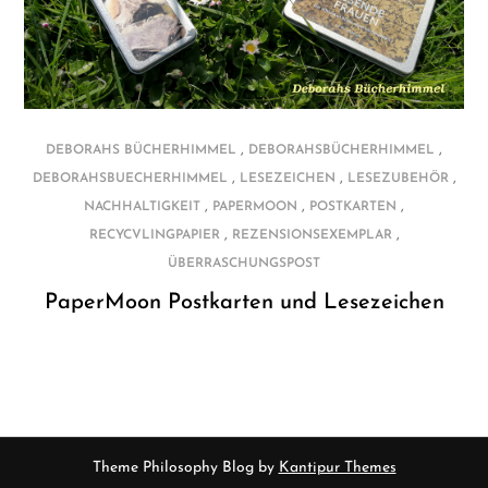
,
,
DEBORAHS BÜCHERHIMMEL
DEBORAHSBÜCHERHIMMEL
,
,
,
DEBORAHSBUECHERHIMMEL
LESEZEICHEN
LESEZUBEHÖR
,
,
,
NACHHALTIGKEIT
PAPERMOON
POSTKARTEN
,
,
RECYCVLINGPAPIER
REZENSIONSEXEMPLAR
ÜBERRASCHUNGSPOST
PaperMoon Postkarten und Lesezeichen
Theme Philosophy Blog by
Kantipur Themes