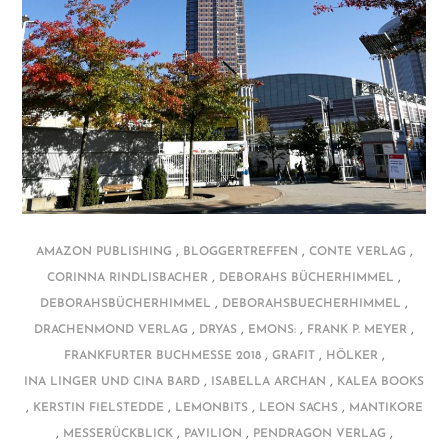
,
,
,
AMAZON PUBLISHING
BLOGGERTREFFEN
CONTE VERLAG
,
,
CORINNA RINDLISBACHER
DEBORAHS BÜCHERHIMMEL
,
,
DEBORAHSBÜCHERHIMMEL
DEBORAHSBUECHERHIMMEL
,
,
,
,
DRACHENMOND VERLAG
DRYAS
EMONS:
FRANK P. MEYER
,
,
,
FRANKFURTER BUCHMESSE 2018
GRAFIT
HÖLKER
,
,
INA LINGER UND CINA BARD
ISABELLA ARCHAN
KALEA BOOKS
,
,
,
,
KERSTIN FIELSTEDDE
LEMONBITS
LEON SACHS
MANTIKORE
,
,
,
,
MESSERÜCKBLICK
PAVILION
PENDRAGON VERLAG