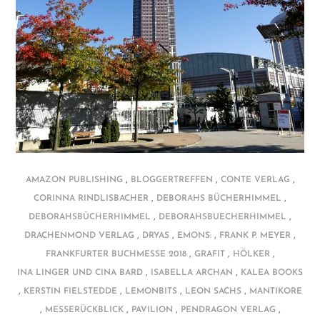
,
,
,
AMAZON PUBLISHING
BLOGGERTREFFEN
CONTE VERLAG
,
,
CORINNA RINDLISBACHER
DEBORAHS BÜCHERHIMMEL
,
,
DEBORAHSBÜCHERHIMMEL
DEBORAHSBUECHERHIMMEL
,
,
,
,
DRACHENMOND VERLAG
DRYAS
EMONS:
FRANK P. MEYER
,
,
,
FRANKFURTER BUCHMESSE 2018
GRAFIT
HÖLKER
,
,
INA LINGER UND CINA BARD
ISABELLA ARCHAN
KALEA BOOKS
,
,
,
,
KERSTIN FIELSTEDDE
LEMONBITS
LEON SACHS
MANTIKORE
,
,
,
,
MESSERÜCKBLICK
PAVILION
PENDRAGON VERLAG