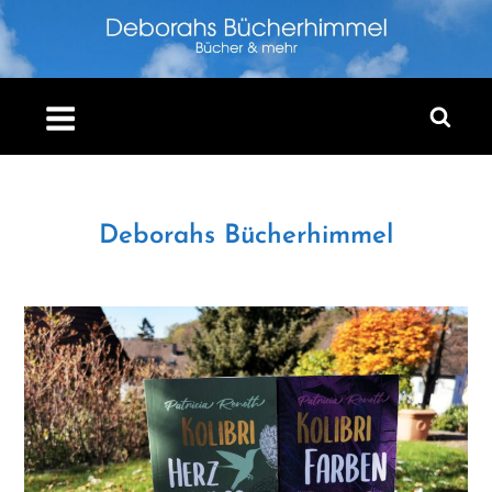
Skip
to
content
Deborahs Bücherhimmel