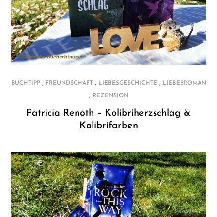
,
,
,
BUCHTIPP
FREUNDSCHAFT
LIEBESGESCHICHTE
LIEBESROMAN
,
REZENSION
Patricia Renoth – Kolibriherzschlag &
Kolibrifarben