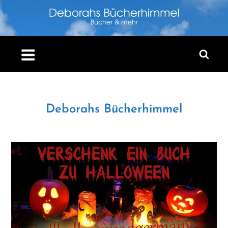
Skip
to
content
Deborahs Bücherhimmel