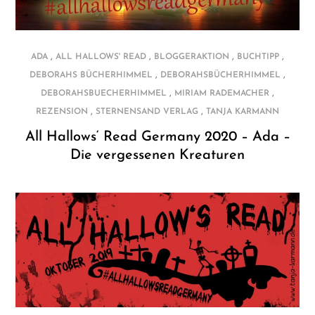
,
,
,
,
ADA
ALL HALLOWS' READ
BLOGGERAKTION
BUCHTIPP
,
,
DEBORAHS BÜCHERHIMMEL
DEBORAHSBÜCHERHIMMEL
,
,
DEBORAHSBUECHERHIMMEL
MIRIAM RADEMACHER
,
,
REZENSION
STERNENSAND VERLAG
TANJA KARMANN
All Hallows‘ Read Germany 2020 – Ada –
Die vergessenen Kreaturen