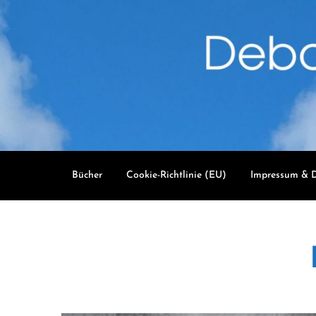
Skip
to
content
Bücher
Cookie-Richtlinie (EU)
Impressum & D