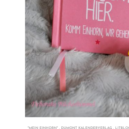
,
,
"MEIN EINHORN"
DUMONT KALENDERVERLAG
LITBLO