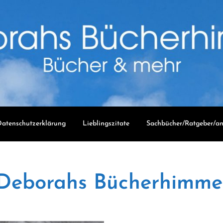
atenschutzerklärung
Lieblingszitate
Sachbücher/Ratgeber/an
Deborahs Bücherhimme