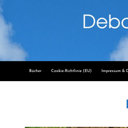
Skip
to
content
Bücher
Cookie-Richtlinie (EU)
Impressum & D