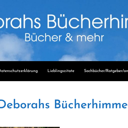
atenschutzerklärung
Lieblingszitate
Sachbücher/Ratgeber/an
Deborahs Bücherhimme