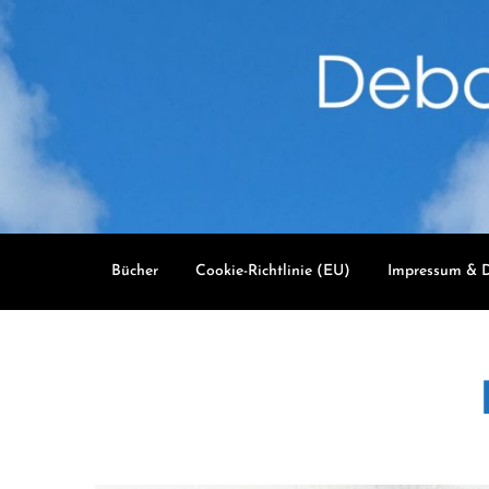
Skip
to
content
Bücher
Cookie-Richtlinie (EU)
Impressum & D