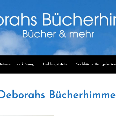
atenschutzerklärung
Lieblingszitate
Sachbücher/Ratgeber/an
Deborahs Bücherhimme