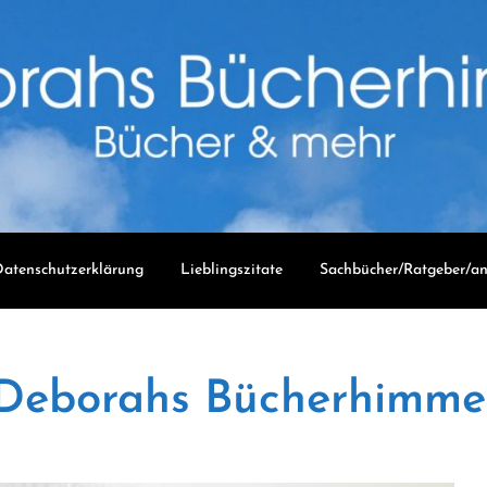
atenschutzerklärung
Lieblingszitate
Sachbücher/Ratgeber/an
Deborahs Bücherhimme