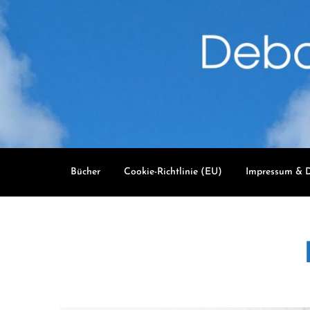
Skip
to
content
Bücher
Cookie-Richtlinie (EU)
Impressum & D