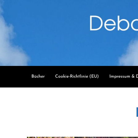
Skip
to
content
Bücher
Cookie-Richtlinie (EU)
Impressum & D