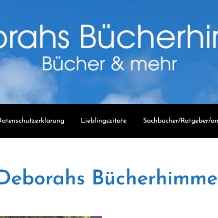
atenschutzerklärung
Lieblingszitate
Sachbücher/Ratgeber/an
Deborahs Bücherhimme