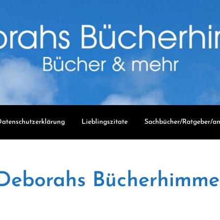
atenschutzerklärung
Lieblingszitate
Sachbücher/Ratgeber/an
Deborahs Bücherhimme