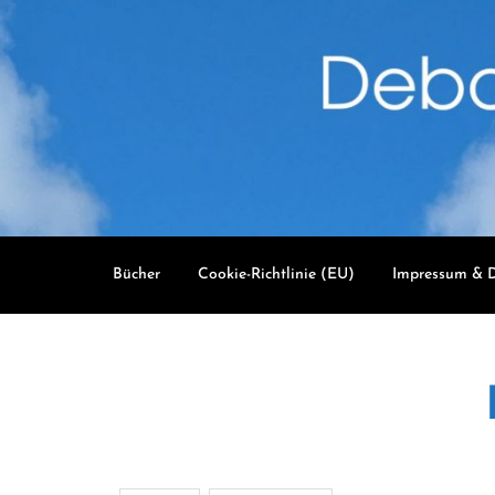
Skip
to
content
Bücher
Cookie-Richtlinie (EU)
Impressum & D