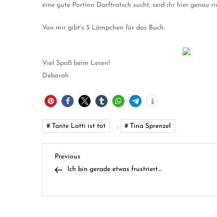
eine gute Portion Dorftratsch sucht, seid ihr hier genau ric
Von mir gibt’s 5 Lämpchen für das Buch.
Viel Spaß beim Lesen!
Deborah
Tante Lotti ist tot
,
Tina Sprenzel
B
Previous
Previous
Post
Ich bin gerade etwas frustriert…
e
i