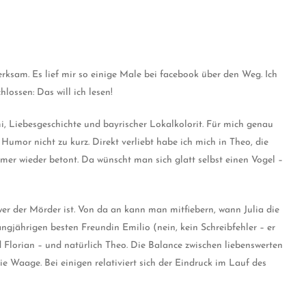
ksam. Es lief mir so einige Male bei facebook über den Weg. Ich
lossen: Das will ich lesen!
mi, Liebesgeschichte und bayrischer Lokalkolorit. Für mich genau
mor nicht zu kurz. Direkt verliebt habe ich mich in Theo, die
mmer wieder betont. Da wünscht man sich glatt selbst einen Vogel –
 wer der Mörder ist. Von da an kann man mitfiebern, wann Julia die
angjährigen besten Freundin Emilio (nein, kein Schreibfehler – er
 Florian – und natürlich Theo. Die Balance zwischen liebenswerten
 Waage. Bei einigen relativiert sich der Eindruck im Lauf des