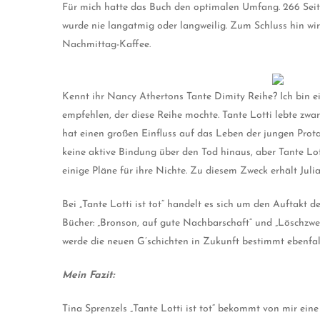
Für mich hatte das Buch den optimalen Umfang. 266 Seite
wurde nie langatmig oder langweilig. Zum Schluss hin wi
Nachmittag-Kaffee.
Kennt ihr Nancy Athertons Tante Dimity Reihe? Ich bin e
empfehlen, der diese Reihe mochte. Tante Lotti lebte zwa
hat einen großen Einfluss auf das Leben der jungen Prota
keine aktive Bindung über den Tod hinaus, aber Tante Lot
einige Pläne für ihre Nichte. Zu diesem Zweck erhält Juli
Bei „Tante Lotti ist tot“ handelt es sich um den Auftakt de
Bücher: „Bronson, auf gute Nachbarschaft“ und „Löschzwe
werde die neuen G’schichten in Zukunft bestimmt ebenfall
Mein Fazit:
Tina Sprenzels „Tante Lotti ist tot“ bekommt von mir e