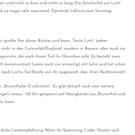
n sind nicht zu kurz und nicht zu lang. Die Geschichte um Lotti
rd sie sogar sehr spannend. Optimale Lektüre zum Sonntag-
in großer Fan dieser Bücher und kann „Tante Lotti“ jedem
r nicht in den Cotswolds/England, sondern in Bayern, aber auch sie
gonistin, die nach ihrem Tod ihr Häuschen erbt. Es besteht zwar
ti kommuniziert (wenn auch nur einseitig) mit Julia und hat schon
a nach Lottis Tod Briefe von ihr zugesandt über ihren Rechtsanwalt.
r „Brunnthaler G’schichten“. Es gibt aktuell noch zwei weitere
rgerl voraus“. Ich bin gespannt auf Neuigkeiten aus Brunnthal und
s lesen.
ine dicke Leseempfehlung: Wenn ihr Spannung, Liebe, Humor und