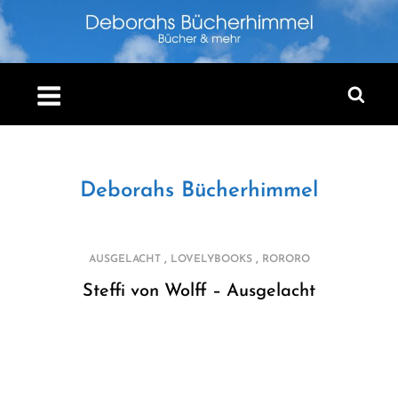
Skip
to
content
Deborahs Bücherhimmel
,
,
AUSGELACHT
LOVELYBOOKS
RORORO
Steffi von Wolff – Ausgelacht