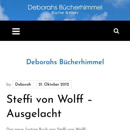
Skip
to
content
Deborahs Bücherhimmel
by:
Deborah
Steffi von Wolff –
Ausgelacht
Das neue, lustige Buch von Steffi von Wolff: