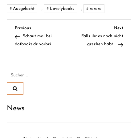
Ausgelacht
,
Lovelybooks
,
rororo
B
Previous
Next
Previous
Next
Post
Post
Schaut mal bei
Falls ihr es noch nicht
e
dotbooks.de vorbei…
gesehen habt…
i
t
Suchen
nach:
r
a
News
g
s