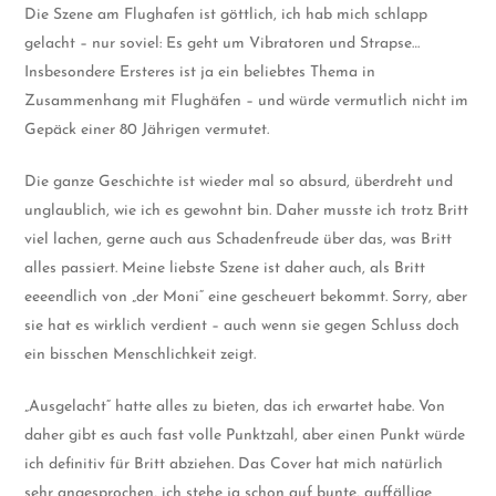
Die Szene am Flughafen ist göttlich, ich hab mich schlapp
gelacht – nur soviel: Es geht um Vibratoren und Strapse…
Insbesondere Ersteres ist ja ein beliebtes Thema in
Zusammenhang mit Flughäfen – und würde vermutlich nicht im
Gepäck einer 80 Jährigen vermutet.
Die ganze Geschichte ist wieder mal so absurd, überdreht und
unglaublich, wie ich es gewohnt bin. Daher musste ich trotz Britt
viel lachen, gerne auch aus Schadenfreude über das, was Britt
alles passiert. Meine liebste Szene ist daher auch, als Britt
eeeendlich von „der Moni“ eine gescheuert bekommt. Sorry, aber
sie hat es wirklich verdient – auch wenn sie gegen Schluss doch
ein bisschen Menschlichkeit zeigt.
„Ausgelacht“ hatte alles zu bieten, das ich erwartet habe. Von
daher gibt es auch fast volle Punktzahl, aber einen Punkt würde
ich definitiv für Britt abziehen. Das Cover hat mich natürlich
sehr angesprochen, ich stehe ja schon auf bunte, auffällige