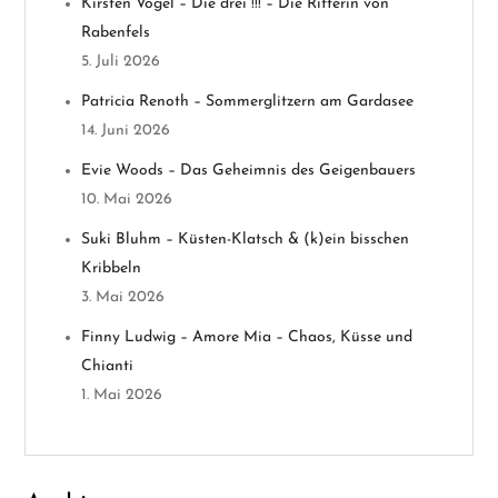
n
Kirsten Vogel – Die drei !!! – Die Ritterin von
Rabenfels
a
5. Juli 2026
v
Patricia Renoth – Sommerglitzern am Gardasee
14. Juni 2026
i
Evie Woods – Das Geheimnis des Geigenbauers
g
10. Mai 2026
a
Suki Bluhm – Küsten-Klatsch & (k)ein bisschen
Kribbeln
t
3. Mai 2026
i
Finny Ludwig – Amore Mia – Chaos, Küsse und
Chianti
o
1. Mai 2026
n