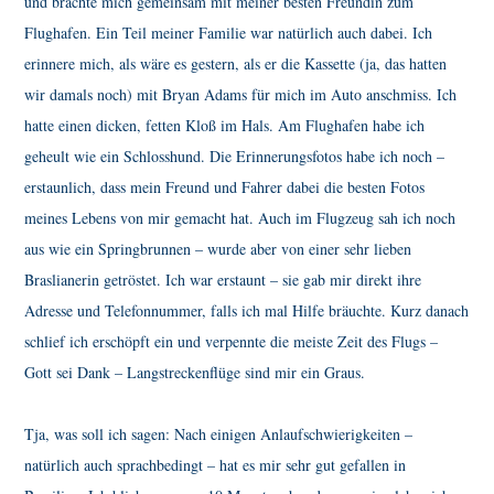
und brachte mich gemeinsam mit meiner besten Freundin zum
Flughafen. Ein Teil meiner Familie war natürlich auch dabei. Ich
erinnere mich, als wäre es gestern, als er die Kassette (ja, das hatten
wir damals noch) mit Bryan Adams für mich im Auto anschmiss. Ich
hatte einen dicken, fetten Kloß im Hals. Am Flughafen habe ich
geheult wie ein Schlosshund. Die Erinnerungsfotos habe ich noch –
erstaunlich, dass mein Freund und Fahrer dabei die besten Fotos
meines Lebens von mir gemacht hat. Auch im Flugzeug sah ich noch
aus wie ein Springbrunnen – wurde aber von einer sehr lieben
Braslianerin getröstet. Ich war erstaunt – sie gab mir direkt ihre
Adresse und Telefonnummer, falls ich mal Hilfe bräuchte. Kurz danach
schlief ich erschöpft ein und verpennte die meiste Zeit des Flugs –
Gott sei Dank – Langstreckenflüge sind mir ein Graus.
Tja, was soll ich sagen: Nach einigen Anlaufschwierigkeiten –
natürlich auch sprachbedingt – hat es mir sehr gut gefallen in