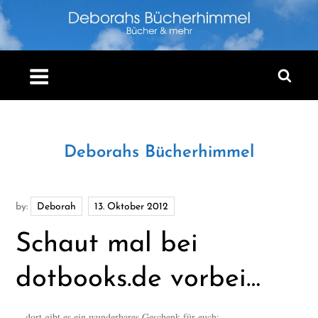
Skip
to
content
Deborahs Bücherhimmel
by:
Deborah
Schaut mal bei
dotbooks.de vorbei…
…dort gibt es ein wunderbares Geschenk für euch: