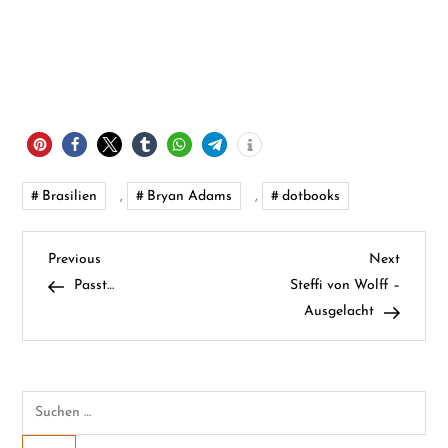
Brasilien
,
Bryan Adams
,
dotbooks
B
Previous
Next
Previous
Next
Post
Post
Passt…
Steffi von Wolff –
e
Ausgelacht
i
t
Suchen
nach:
r