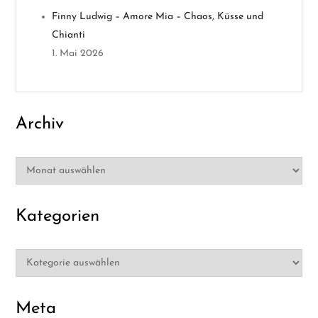
i
Finny Ludwig – Amore Mia – Chaos, Küsse und
Chianti
o
1. Mai 2026
n
Archiv
Archiv
Kategorien
Kategorien
Meta