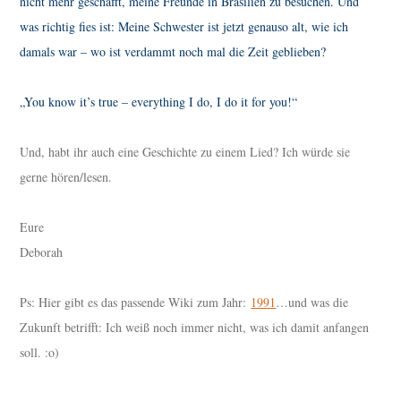
nicht mehr geschafft, meine Freunde in Brasilien zu besuchen. Und
was richtig fies ist: Meine Schwester ist jetzt genauso alt, wie ich
damals war – wo ist verdammt noch mal die Zeit geblieben?
„You know it’s true – everything I do, I do it for you!“
Und, habt ihr auch eine Geschichte zu einem Lied? Ich würde sie
gerne hören/lesen.
Eure
Deborah
Ps: Hier gibt es das passende Wiki zum Jahr:
1991
…und was die
Zukunft betrifft: Ich weiß noch immer nicht, was ich damit anfangen
soll. :o)