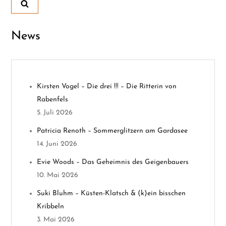
a
News
g
s
n
Kirsten Vogel – Die drei !!! – Die Ritterin von
Rabenfels
a
5. Juli 2026
v
Patricia Renoth – Sommerglitzern am Gardasee
14. Juni 2026
i
Evie Woods – Das Geheimnis des Geigenbauers
g
10. Mai 2026
a
Suki Bluhm – Küsten-Klatsch & (k)ein bisschen
Kribbeln
t
3. Mai 2026