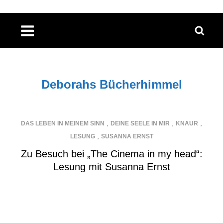
Skip
to
content
Deborahs Bücherhimmel
,
,
,
DAS LEBEN IN MEINEM SINN
DEINE SEELE IN MIR
KNAUR
,
LESUNG
SUSANNA ERNST
Zu Besuch bei „The Cinema in my head“:
Lesung mit Susanna Ernst