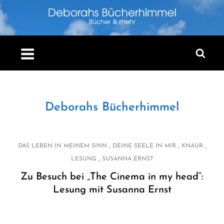
Skip
to
content
Deborahs Bücherhimmel
,
,
,
DAS LEBEN IN MEINEM SINN
DEINE SEELE IN MIR
KNAUR
,
LESUNG
SUSANNA ERNST
Zu Besuch bei „The Cinema in my head“:
Lesung mit Susanna Ernst