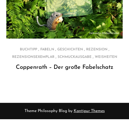
,
,
,
,
BUCHTIPP
FABELN
GESCHICHTEN
REZENSION
,
,
REZENSIONSEXEMPLAR
SCHMUCKAUSGABE
WEISHEITEN
Coppenrath – Der große Fabelschatz
Theme Philosophy Blog by
Kantipur Themes