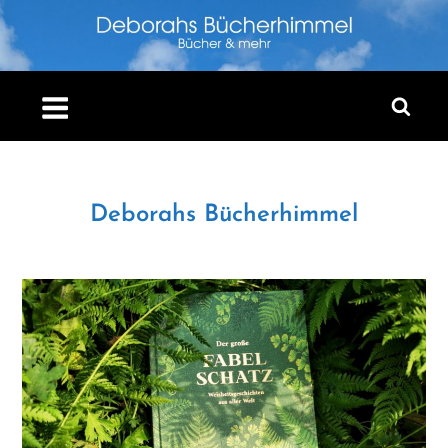
Skip
to
content
Deborahs Bücherhimmel