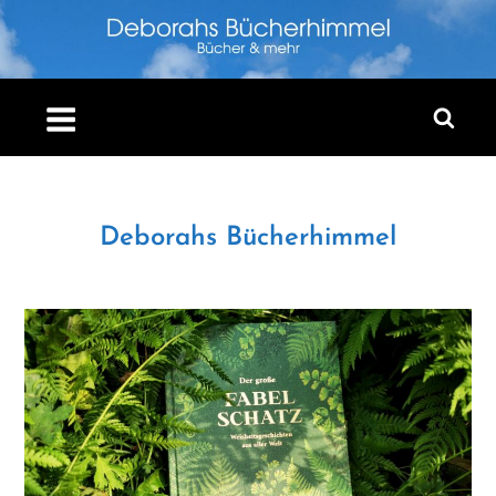
Skip
to
content
Deborahs Bücherhimmel