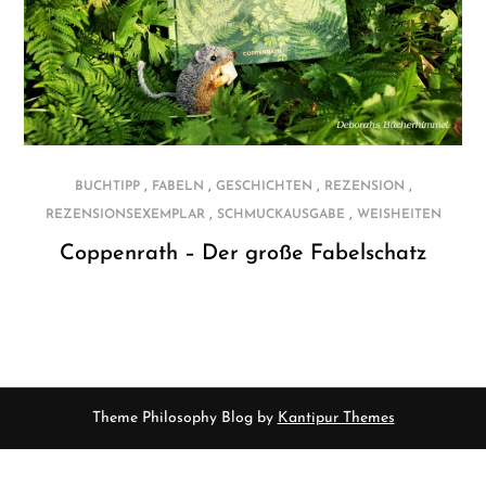
,
,
,
,
BUCHTIPP
FABELN
GESCHICHTEN
REZENSION
,
,
REZENSIONSEXEMPLAR
SCHMUCKAUSGABE
WEISHEITEN
Coppenrath – Der große Fabelschatz
Theme Philosophy Blog by
Kantipur Themes