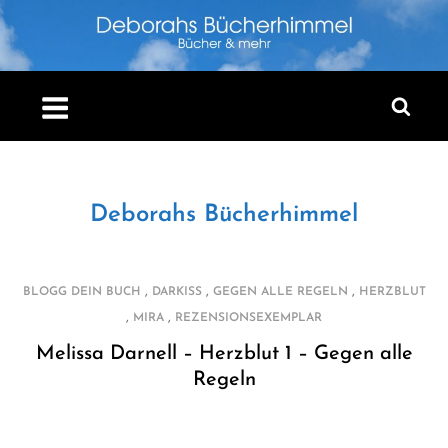
Skip
to
content
Deborahs Bücherhimmel
,
,
,
BLOGG DEIN BUCH
DARKISS
GEGEN ALLE REGELN
HERZBLUT
,
,
MIRA
REZENSIONSEXEMPLAR
Melissa Darnell – Herzblut 1 – Gegen alle
Regeln