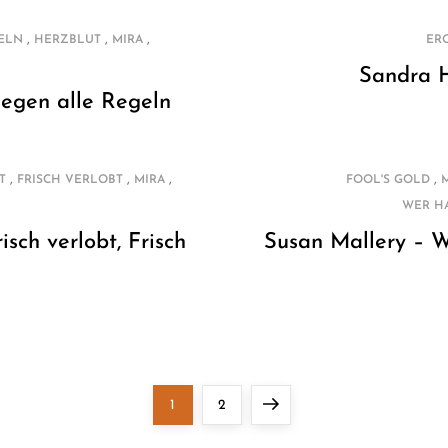
,
,
,
ELN
HERZBLUT
MIRA
ER
Sandra 
Gegen alle Regeln
,
,
,
,
T
FRISCH VERLOBT
MIRA
FOOL'S GOLD
WER H
isch verlobt, Frisch
Susan Mallery – 
Page
Page
Next
1
2
page