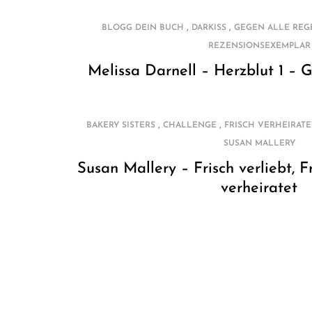
,
,
BLOGG DEIN BUCH
DARKISS
GEGEN ALLE REG
REZENSIONSEXEMPLAR
Melissa Darnell – Herzblut 1 – 
,
,
BAKERY SISTERS
CHALLENGE
FRISCH VERHEIRATE
SUSAN MALLERY
Susan Mallery – Frisch verliebt, Fr
verheiratet
S