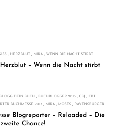
,
,
,
KISS
HERZBLUT
MIRA
WENN DIE NACHT STIRBT
 Herzblut – Wenn die Nacht stirbt
,
,
,
,
BLOGG DEIN BUCH
BUCHBLOGGER 2013
CBJ
CBT
,
,
,
RTER BUCHMESSE 2013
MIRA
MOSES
RAVENSBURGER
sse Blogreporter – Reloaded – Die
zweite Chance!