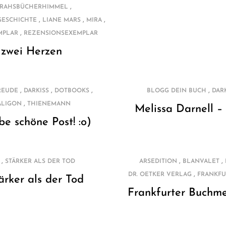
,
RAHSBÜCHERHIMMEL
,
,
,
GESCHICHTE
LIANE MARS
MIRA
,
MPLAR
REZENSIONSEXEMPLAR
 zwei Herzen
,
,
,
,
REUDE
DARKISS
DOTBOOKS
BLOGG DEIN BUCH
DAR
,
ALIGON
THIENEMANN
Melissa Darnell –
be schöne Post! :o)
,
,
,
STÄRKER ALS DER TOD
ARSEDITION
BLANVALET
,
DR. OETKER VERLAG
FRANKFU
ärker als der Tod
Frankfurter Buchme