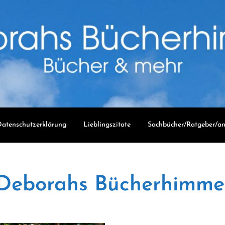
atenschutzerklärung
Lieblingszitate
Sachbücher/Ratgeber/an
Deborahs Bücherhimme