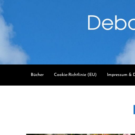
Skip
to
content
Bücher
Cookie-Richtlinie (EU)
Impressum & D