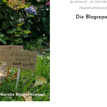
,
BLANVALET
BLOGG DE
FRANKFURTER BUC
Die Blogrepo