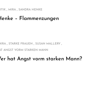
,
,
OTIK
MIRA
SANDRA HENKE
Henke – Flammenzungen
,
,
,
MIRA
STARKE FRAUEN
SUSAN MALLERY
AT ANGST VORM STARKEN MANN
Wer hat Angst vorm starken Mann?