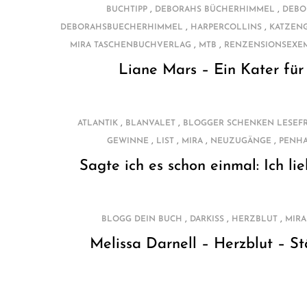
,
,
BUCHTIPP
DEBORAHS BÜCHERHIMMEL
DEBO
,
,
DEBORAHSBUECHERHIMMEL
HARPERCOLLINS
KATZEN
,
,
MIRA TASCHENBUCHVERLAG
MTB
RENZENSIONSEXE
Liane Mars – Ein Kater für
,
,
ATLANTIK
BLANVALET
BLOGGER SCHENKEN LESEF
,
,
,
,
GEWINNE
LIST
MIRA
NEUZUGÄNGE
PENH
Sagte ich es schon einmal: Ich lie
,
,
,
BLOGG DEIN BUCH
DARKISS
HERZBLUT
MIRA
Melissa Darnell – Herzblut – St