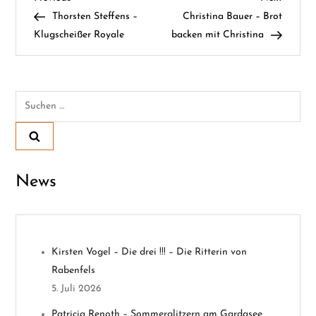
B
Post
Post
Thorsten Steffens –
Christina Bauer – Brot
e
Klugscheißer Royale
backen mit Christina
i
t
Suchen
nach:
r
a
News
g
s
n
Kirsten Vogel – Die drei !!! – Die Ritterin von
Rabenfels
a
5. Juli 2026
v
Patricia Renoth – Sommerglitzern am Gardasee