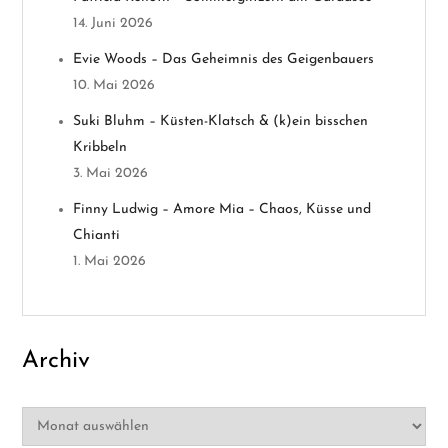
14. Juni 2026
i
Evie Woods – Das Geheimnis des Geigenbauers
g
10. Mai 2026
a
Suki Bluhm – Küsten-Klatsch & (k)ein bisschen
Kribbeln
t
3. Mai 2026
i
Finny Ludwig – Amore Mia – Chaos, Küsse und
Chianti
o
1. Mai 2026
n
Archiv
Archiv