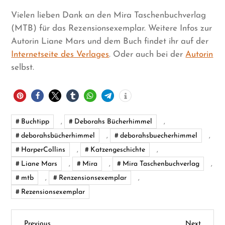
Vielen lieben Dank an den Mira Taschenbuchverlag
(MTB) für das Rezensionsexemplar. Weitere Infos zur
Autorin Liane Mars und dem Buch findet ihr auf der
Internetseite des Verlages
. Oder auch bei der
Autorin
selbst.
Buchtipp
,
Deborahs Bücherhimmel
,
deborahsbücherhimmel
,
deborahsbuecherhimmel
,
HarperCollins
,
Katzengeschichte
,
Liane Mars
,
Mira
,
Mira Taschenbuchverlag
,
mtb
,
Renzensionsexemplar
,
Rezensionsexemplar
Previous
Next
Previous
Next