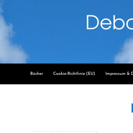
Skip
to
content
Bücher
Cookie-Richtlinie (EU)
Impressum & D