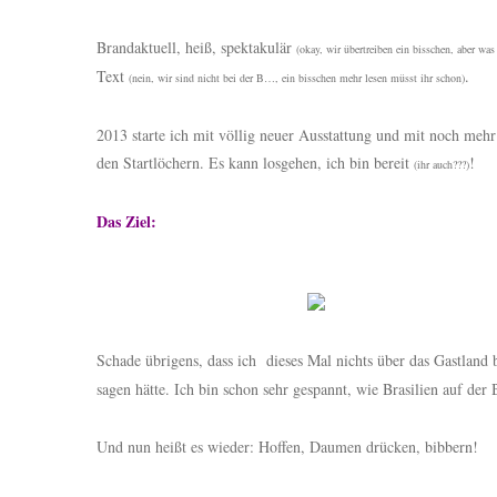
Brandaktuell, heiß, spektakulär
(okay, wir übertreiben ein bisschen, aber was 
Text
.
(nein, wir sind nicht bei der B…, ein bisschen mehr lesen müsst ihr schon)
2013 starte ich mit völlig neuer Ausstattung und mit noch meh
den Startlöchern. Es kann losgehen, ich bin bereit
!
(ihr auch???)
Das Ziel:
Schade übrigens, dass ich dieses Mal nichts über das Gastland be
sagen hätte. Ich bin schon sehr gespannt, wie Brasilien auf de
Und nun heißt es wieder: Hoffen, Daumen drücken, bibbern!