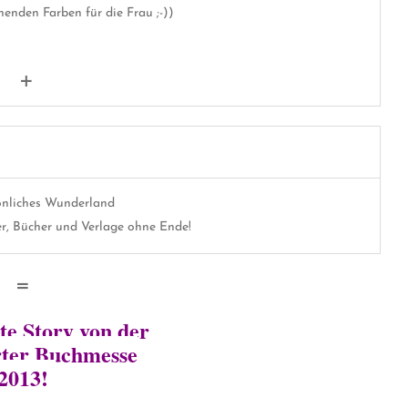
henden Farben für die Frau ;-))
+
önliches Wunderland
r, Bücher und Verlage ohne Ende!
=
te Story von der
ter Buchmesse
2013!