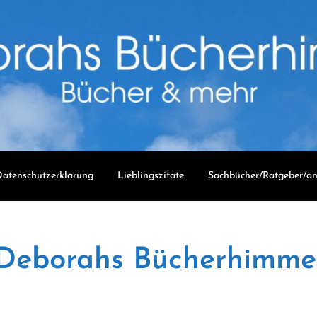
atenschutzerklärung
Lieblingszitate
Sachbücher/Ratgeber/an
Deborahs Bücherhimme