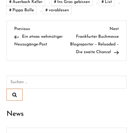
Auerbach Keller
,
Ins Gras gebissen
,
List
,
Pippa Bolle
,
vorablesen
B
Previous
Next
Previous
Next
Post
Post
Ein etwas wehmütiger
Frankfurter Buchmesse
e
Neuzugänge-Post
Blogreporter – Reloaded –
Die zweite Chance!
i
t
Suchen
r
nach:
a
g
News
s