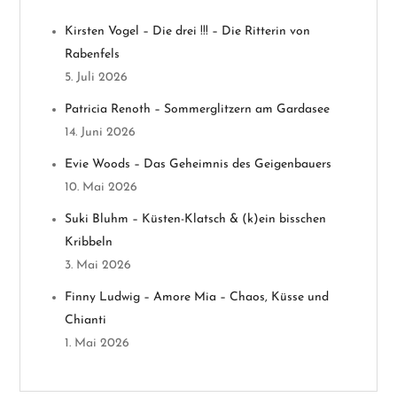
n
Kirsten Vogel – Die drei !!! – Die Ritterin von
a
Rabenfels
v
5. Juli 2026
Patricia Renoth – Sommerglitzern am Gardasee
i
14. Juni 2026
g
Evie Woods – Das Geheimnis des Geigenbauers
10. Mai 2026
a
Suki Bluhm – Küsten-Klatsch & (k)ein bisschen
t
Kribbeln
3. Mai 2026
i
Finny Ludwig – Amore Mia – Chaos, Küsse und
o
Chianti
1. Mai 2026
n