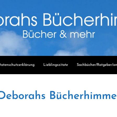
atenschutzerklärung
Lieblingszitate
Sachbücher/Ratgeber/an
Deborahs Bücherhimme