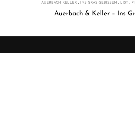
,
,
,
AUERBACH KELLER
INS GRAS GEBISSEN
LIST
P
Auerbach & Keller – Ins G