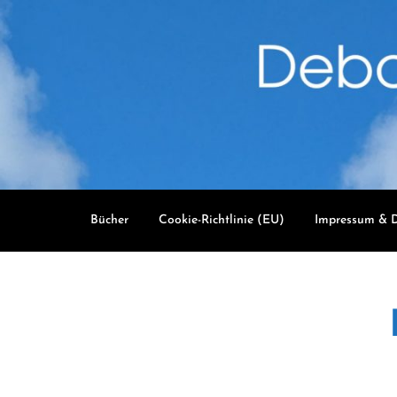
Skip
to
content
Bücher
Cookie-Richtlinie (EU)
Impressum & D