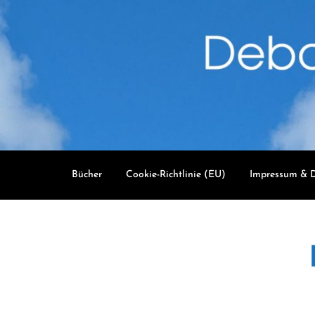
Skip
to
content
Bücher
Cookie-Richtlinie (EU)
Impressum & D