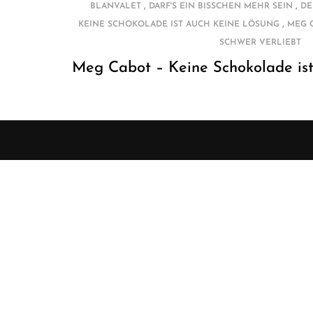
,
,
BLANVALET
DARF'S EIN BISSCHEN MEHR SEIN
DE
,
KEINE SCHOKOLADE IST AUCH KEINE LÖSUNG
MEG 
SCHWER VERLIEBT
Meg Cabot – Keine Schokolade ist