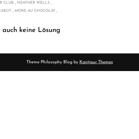
,
,
R CLUB
HEATHER WELLS
,
,
CABOT
MORD AU CHOCOLAT
 auch keine Lösung
Theme Philosophy Blog by
Kantipur Themes