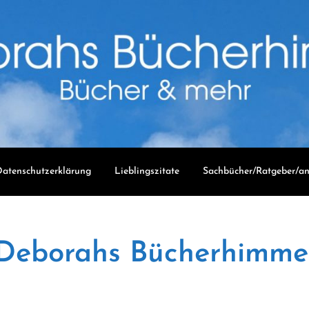
atenschutzerklärung
Lieblingszitate
Sachbücher/Ratgeber/an
Deborahs Bücherhimme