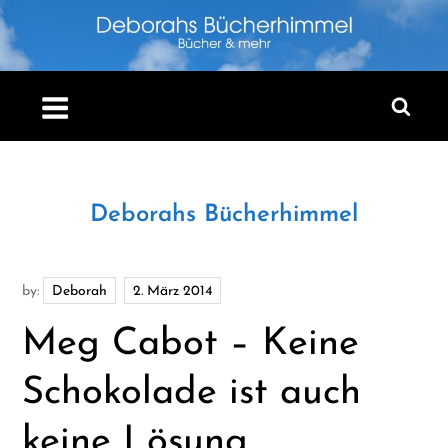
Skip
to
content
Deborahs Bücherhimmel
by:
Deborah
Meg Cabot – Keine
Schokolade ist auch
keine Lösung