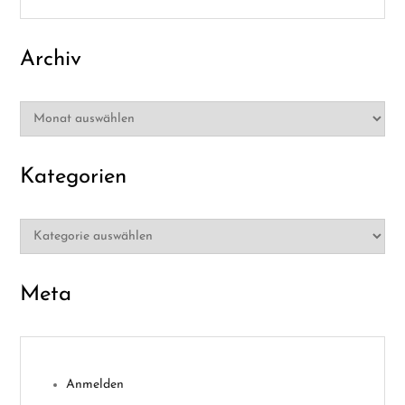
n
Archiv
Archiv
Kategorien
Kategorien
Meta
Anmelden