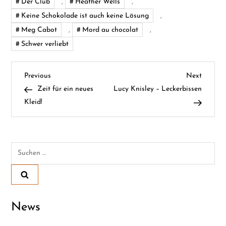
Der Club
,
Heather Wells
,
Keine Schokolade ist auch keine Lösung
,
Meg Cabot
,
Mord au chocolat
,
Schwer verliebt
B
Previous
Next
Previous
Next
Post
Post
Zeit für ein neues
Lucy Knisley – Leckerbissen
e
Kleid!
i
t
Suchen
nach:
r
a
News
g