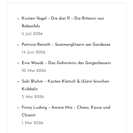
s
n
Kirsten Vogel – Die drei !!! – Die Ritterin von
Rabenfels
a
5. Juli 2026
v
Patricia Renoth – Sommerglitzern am Gardasee
14. Juni 2026
i
Evie Woods – Das Geheimnis des Geigenbauers
g
10. Mai 2026
a
Suki Bluhm – Küsten-Klatsch & (k)ein bisschen
Kribbeln
t
3. Mai 2026
i
Finny Ludwig – Amore Mia – Chaos, Küsse und
Chianti
o
1. Mai 2026