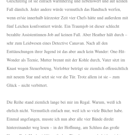
Gleichzeitig ist sie einfach warmherzig und liebenswert und auf keinen
Fall dämlich. Jeder andere würde vermutlich das Handtuch werfen,
wenn er/sie innerhalb kürzester Zeit vier Chefs hätte und außerdem mit
fünf Leichen konfrontiert würde. Ein Traumjob ist dieser schlecht
bezahlte Assistentinnen-Job auf keinen Fall. Aber Heather hält durch –
sehr zum Leidwesen eines Detective Canavan. Nach all den
Enttäuschungen ihrer Jugend ist das aber auch kein Wunder: One-Hit-
Wonder als Teenie, Mutter brennt mit der Kohle durch, Vater sitzt im
Knast wegen Steuerbetrug, Verlobter betrügt sie ziemlich offensichtlich
mit neuem Star und setzt sie vor die Tür. Trotz allem ist sie – zum
Glück – nicht verbittert.
Die Reihe stand ziemlich lange bei mir im Regal. Warum, weiß ich
ehrlich nicht. Vermutlich einfach nur, weil ich so viele Bücher habe.
Einmal angefangen, musste ich nun aber alle vier Bände direkt
hintereinander weg lesen – in der Hoffnung, am Schluss das große