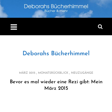
Skip
to
content
Deborahs Bücherhimmel
,
,
MÄRZ 2015
MONATSRÜCKBLICK
NEUZUGÄNGE
Bevor es mal wieder eine Rezi gibt: Mein
März 2015