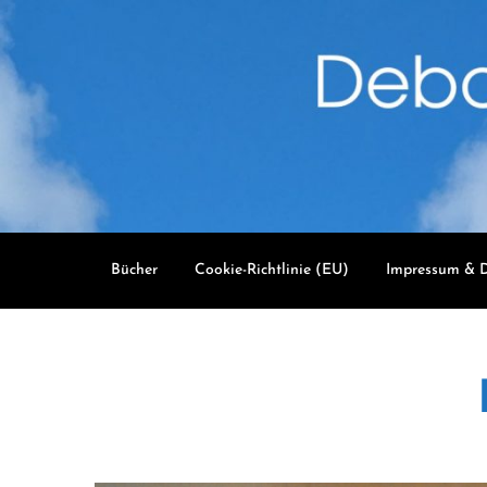
Skip
to
content
Bücher
Cookie-Richtlinie (EU)
Impressum & D