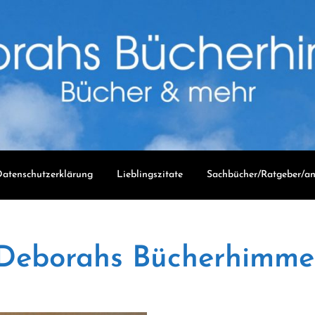
atenschutzerklärung
Lieblingszitate
Sachbücher/Ratgeber/an
Deborahs Bücherhimme