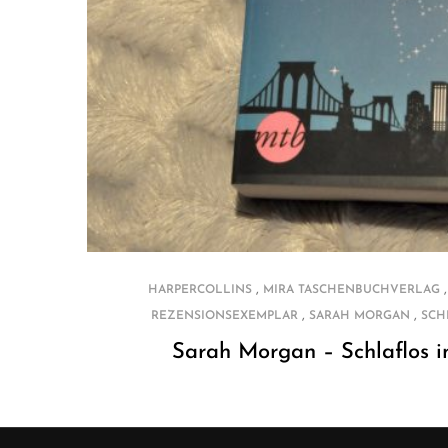
,
HARPERCOLLINS
MIRA TASCHENBUCHVERLAG
,
,
REZENSIONSEXEMPLAR
SARAH MORGAN
SCH
Sarah Morgan – Schlaflos 