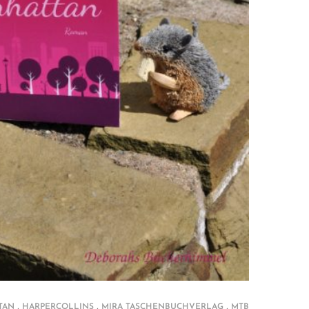
,
,
,
TAN
HARPERCOLLINS
MIRA TASCHENBUCHVERLAG
MTB