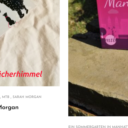
,
,
MTB
SARAH MORGAN
Morgan
EIN SOMMERGARTEN IN MANHAT