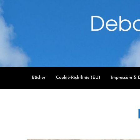
Skip
to
content
Bücher
Cookie-Richtlinie (EU)
Impressum & D