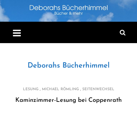
Skip
to
content
Deborahs Bücherhimmel
,
,
LESUNG
MICHAEL RÖMLING
SEITENWECHSEL
Kaminzimmer-Lesung bei Coppenrath