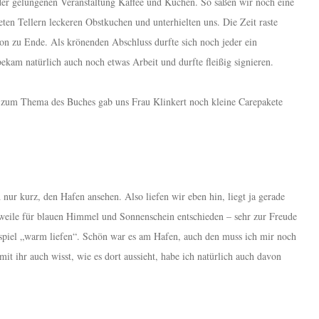
er gelungenen Veranstaltung Kaffee und Kuchen. So saßen wir noch eine
n Tellern leckeren Obstkuchen und unterhielten uns. Die Zeit raste
on zu Ende. Als krönenden Abschluss durfte sich noch jeder ein
am natürlich auch noch etwas Arbeit und durfte fleißig signieren.
 zum Thema des Buches gab uns Frau Klinkert noch kleine Carepakete
nur kurz, den Hafen ansehen. Also liefen wir eben hin, liegt ja gerade
rweile für blauen Himmel und Sonnenschein entschieden – sehr zur Freude
lspiel „warm liefen“. Schön war es am Hafen, auch den muss ich mir noch
t ihr auch wisst, wie es dort aussieht, habe ich natürlich auch davon