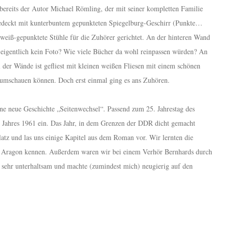
bereits der Autor Michael Römling, der mit seiner kompletten Familie
 gedeckt mit kunterbuntem gepunkteten Spiegelburg-Geschirr (Punkte…
weiß-gepunktete Stühle für die Zuhörer gerichtet. An der hinteren Wand
n eigentlich kein Foto? Wie viele Bücher da wohl reinpassen würden? An
 der Wände ist gefliest mit kleinen weißen Fliesen mit einem schönen
g umschauen können. Doch erst einmal ging es ans Zuhören.
ine neue Geschichte „Seitenwechsel“. Passend zum 25. Jahrestag des
s Jahres 1961 ein. Das Jahr, in dem Grenzen der DDR dicht gemacht
tz und las uns einige Kapitel aus dem Roman vor. Wir lernten die
n Aragon kennen. Außerdem waren wir bei einem Verhör Bernhards durch
n sehr unterhaltsam und machte (zumindest mich) neugierig auf den