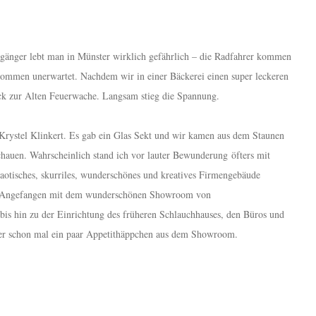
ußgänger lebt man in Münster wirklich gefährlich – die Radfahrer kommen
lkommen unerwartet. Nachdem wir in einer Bäckerei einen super leckeren
ck zur Alten Feuerwache. Langsam stieg die Spannung.
rystel Klinkert. Es gab ein Glas Sekt und wir kamen aus dem Staunen
schauen. Wahrscheinlich stand ich vor lauter Bewunderung öfters mit
otisches, skurriles, wunderschönes und kreatives Firmengebäude
he. Angefangen mit dem wunderschönen Showroom von
s hin zu der Einrichtung des früheren Schlauchhauses, den Büros und
ier schon mal ein paar Appetithäppchen aus dem Showroom.