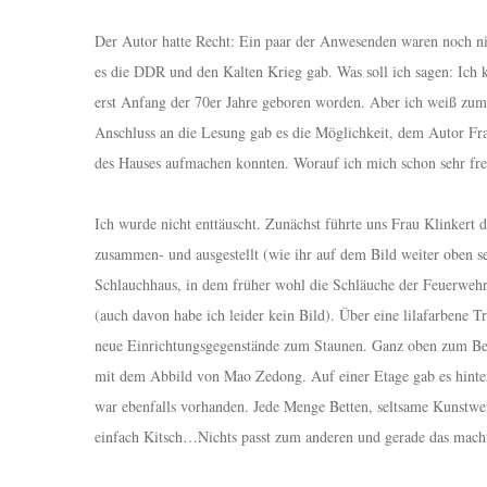
Der Autor hatte Recht: Ein paar der Anwesenden waren noch ni
es die DDR und den Kalten Krieg gab. Was soll ich sagen: Ich k
erst Anfang der 70er Jahre geboren worden. Aber ich weiß zum
Anschluss an die Lesung gab es die Möglichkeit, dem Autor Frag
des Hauses aufmachen konnten. Worauf ich mich schon sehr fr
Ich wurde nicht enttäuscht. Zunächst führte uns Frau Klinkert d
zusammen- und ausgestellt (wie ihr auf dem Bild weiter oben 
Schlauchhaus, in dem früher wohl die Schläuche der Feuerwehr 
(auch davon habe ich leider kein Bild). Über eine lilafarbene 
neue Einrichtungsgegenstände zum Staunen. Ganz oben zum Beisp
mit dem Abbild von Mao Zedong. Auf einer Etage gab es hinter
war ebenfalls vorhanden. Jede Menge Betten, seltsame Kunstwerk
einfach Kitsch…Nichts passt zum anderen und gerade das macht e