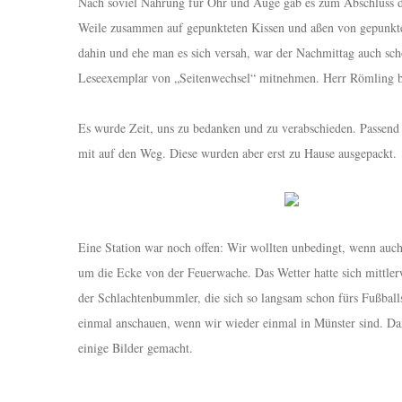
Nach soviel Nahrung für Ohr und Auge gab es zum Abschluss d
Weile zusammen auf gepunkteten Kissen und aßen von gepunktete
dahin und ehe man es sich versah, war der Nachmittag auch sch
Leseexemplar von „Seitenwechsel“ mitnehmen. Herr Römling bek
Es wurde Zeit, uns zu bedanken und zu verabschieden. Passend
mit auf den Weg. Diese wurden aber erst zu Hause ausgepackt.
Eine Station war noch offen: Wir wollten unbedingt, wenn auch 
um die Ecke von der Feuerwache. Das Wetter hatte sich mittle
der Schlachtenbummler, die sich so langsam schon fürs Fußbal
einmal anschauen, wenn wir wieder einmal in Münster sind. Dami
einige Bilder gemacht.