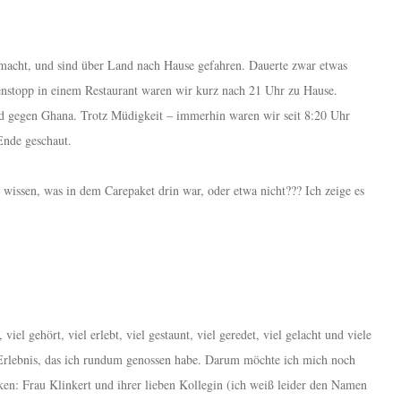
emacht, und sind über Land nach Hause gefahren. Dauerte zwar etwas
enstopp in einem Restaurant waren wir kurz nach 21 Uhr zu Hause.
d gegen Ghana. Trotz Müdigkeit – immerhin waren wir seit 8:20 Uhr
Ende geschaut.
h wissen, was in dem Carepaket drin war, oder etwa nicht??? Ich zeige es
iel gehört, viel erlebt, viel gestaunt, viel geredet, viel gelacht und viele
n Erlebnis, das ich rundum genossen habe. Darum möchte ich mich noch
ken: Frau Klinkert und ihrer lieben Kollegin (ich weiß leider den Namen