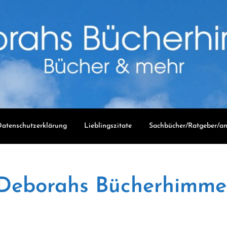
atenschutzerklärung
Lieblingszitate
Sachbücher/Ratgeber/an
Deborahs Bücherhimme