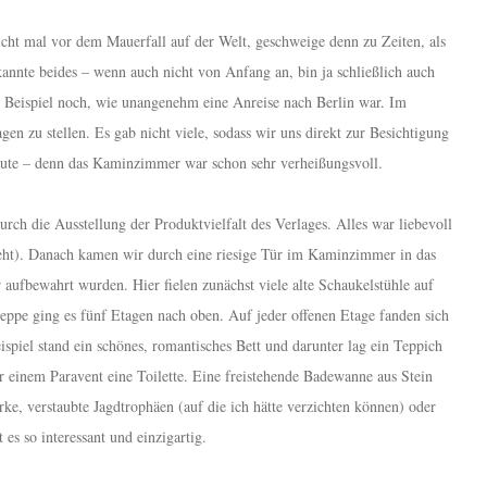
cht mal vor dem Mauerfall auf der Welt, geschweige denn zu Zeiten, als
annte beides – wenn auch nicht von Anfang an, bin ja schließlich auch
 Beispiel noch, wie unangenehm eine Anreise nach Berlin war. Im
en zu stellen. Es gab nicht viele, sodass wir uns direkt zur Besichtigung
eute – denn das Kaminzimmer war schon sehr verheißungsvoll.
urch die Ausstellung der Produktvielfalt des Verlages. Alles war liebevoll
seht). Danach kamen wir durch eine riesige Tür im Kaminzimmer in das
aufbewahrt wurden. Hier fielen zunächst viele alte Schaukelstühle auf
Treppe ging es fünf Etagen nach oben. Auf jeder offenen Etage fanden sich
iel stand ein schönes, romantisches Bett und darunter lag ein Teppich
 einem Paravent eine Toilette. Eine freistehende Badewanne aus Stein
e, verstaubte Jagdtrophäen (auf die ich hätte verzichten können) oder
s so interessant und einzigartig.