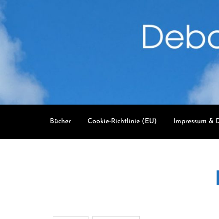
Skip
to
content
Bücher
Cookie-Richtlinie (EU)
Impressum & D