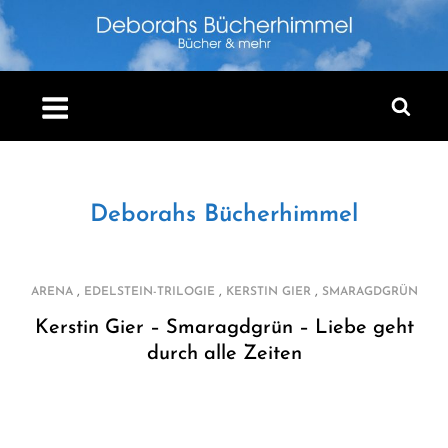
Skip
to
content
Deborahs Bücherhimmel
,
,
,
ARENA
EDELSTEIN-TRILOGIE
KERSTIN GIER
SMARAGDGRÜN
Kerstin Gier – Smaragdgrün – Liebe geht
durch alle Zeiten