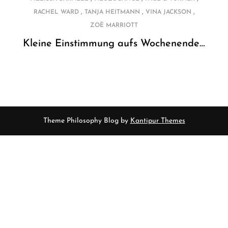
,
,
,
RACHEL WARD
TANJA HEITMANN
VINA JACKSON
ZOË MARRIOTT
Kleine Einstimmung aufs Wochenende…
Theme Philosophy Blog by
Kantipur Themes