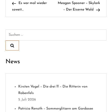
Post
Post
Es war mal wieder
Meagan Spooner – Skylark
e
soweit…
– Der Eiserne Wald
i
t
Suchen
nach:
r
a
News
g
s
n
Kirsten Vogel – Die drei !!! – Die Ritterin von
Rabenfels
a
5. Juli 2026
v
Patricia Renoth – Sommerglitzern am Gardasee