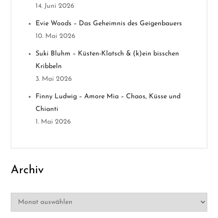
14. Juni 2026
i
Evie Woods – Das Geheimnis des Geigenbauers
g
10. Mai 2026
a
Suki Bluhm – Küsten-Klatsch & (k)ein bisschen
Kribbeln
t
3. Mai 2026
i
Finny Ludwig – Amore Mia – Chaos, Küsse und
Chianti
o
1. Mai 2026
n
Archiv
Archiv