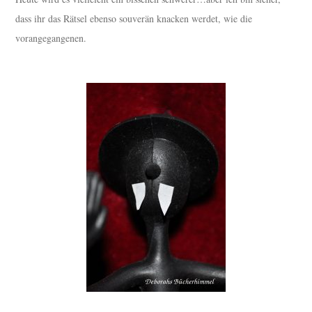
dass ihr das Rätsel ebenso souverän knacken werdet, wie die
vorangegangenen.