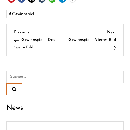
Gewinnspiel
B
Previous
Next
Previous
Next
Post
Post
Gewinnspiel – Das
Gewinnspiel – Viertes Bild
e
zweite Bild
i
t
Suchen
nach:
r
a
News
g
s