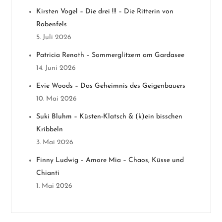
n
Kirsten Vogel – Die drei !!! – Die Ritterin von
Rabenfels
a
5. Juli 2026
v
Patricia Renoth – Sommerglitzern am Gardasee
14. Juni 2026
i
Evie Woods – Das Geheimnis des Geigenbauers
g
10. Mai 2026
a
Suki Bluhm – Küsten-Klatsch & (k)ein bisschen
Kribbeln
t
3. Mai 2026
i
Finny Ludwig – Amore Mia – Chaos, Küsse und
Chianti
o
1. Mai 2026
n