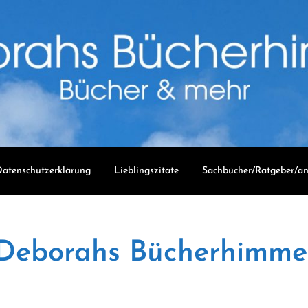
atenschutzerklärung
Lieblingszitate
Sachbücher/Ratgeber/an
Deborahs Bücherhimme