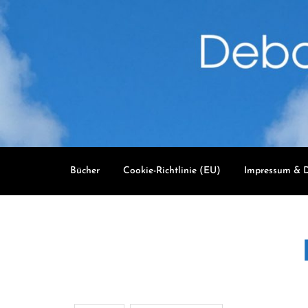
Skip
to
content
Bücher
Cookie-Richtlinie (EU)
Impressum & D