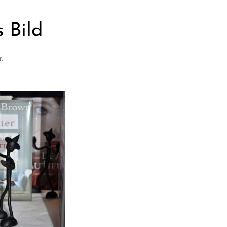
 Bild
r.