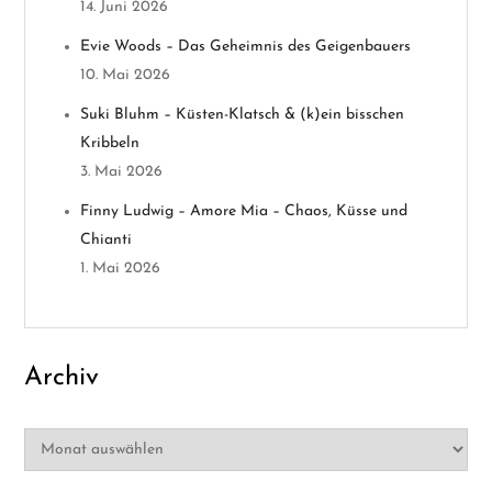
14. Juni 2026
i
Evie Woods – Das Geheimnis des Geigenbauers
g
10. Mai 2026
a
Suki Bluhm – Küsten-Klatsch & (k)ein bisschen
Kribbeln
t
3. Mai 2026
i
Finny Ludwig – Amore Mia – Chaos, Küsse und
Chianti
o
1. Mai 2026
n
Archiv
Archiv