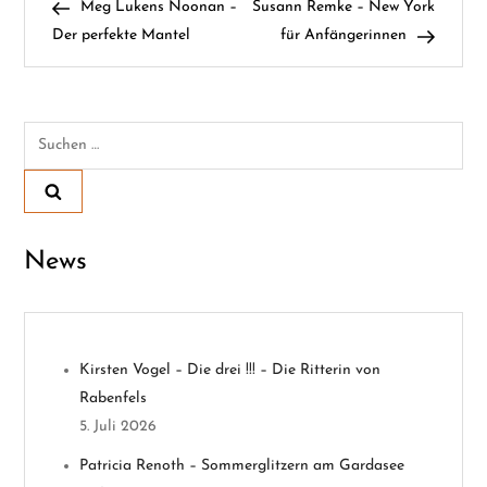
Post
Post
Meg Lukens Noonan –
Susann Remke – New York
e
Der perfekte Mantel
für Anfängerinnen
i
t
Suchen
nach:
r
a
News
g
s
n
Kirsten Vogel – Die drei !!! – Die Ritterin von
Rabenfels
a
5. Juli 2026
v
Patricia Renoth – Sommerglitzern am Gardasee