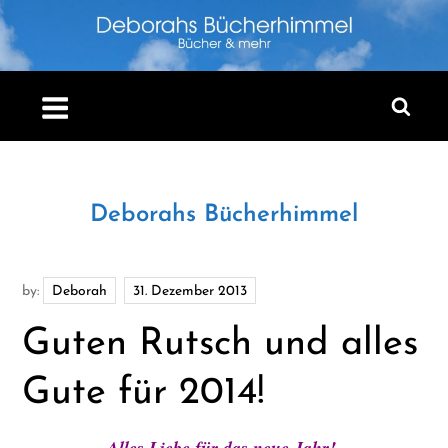
Skip
to
content
Deborahs Bücherhimmel
by:
Deborah
Guten Rutsch und alles
Gute für 2014!
Alles Liebe für das neue Jahr!