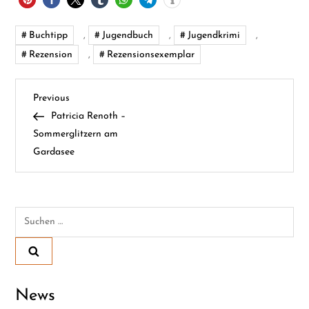
Buchtipp
,
Jugendbuch
,
Jugendkrimi
,
Rezension
,
Rezensionsexemplar
B
Previous
Previous
Post
Patricia Renoth –
e
Sommerglitzern am
Gardasee
i
t
Suchen
r
nach:
a
g
News