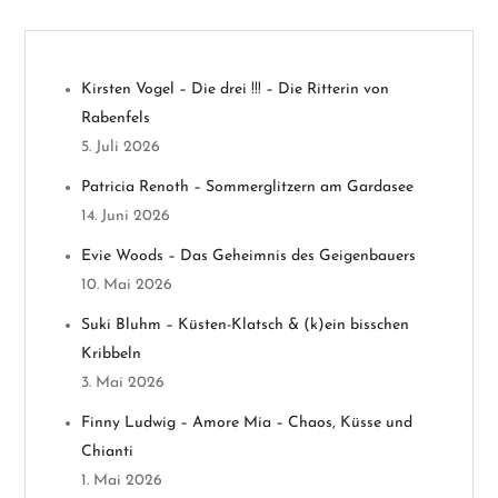
s
n
Kirsten Vogel – Die drei !!! – Die Ritterin von
a
Rabenfels
v
5. Juli 2026
Patricia Renoth – Sommerglitzern am Gardasee
i
14. Juni 2026
g
Evie Woods – Das Geheimnis des Geigenbauers
10. Mai 2026
a
Suki Bluhm – Küsten-Klatsch & (k)ein bisschen
t
Kribbeln
3. Mai 2026
i
Finny Ludwig – Amore Mia – Chaos, Küsse und
o
Chianti
1. Mai 2026