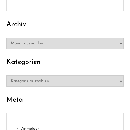
n
Archiv
Archiv
Kategorien
Kategorien
Meta
Anmelden