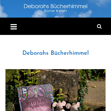
Skip
to
content
Deborahs Bücherhimmel