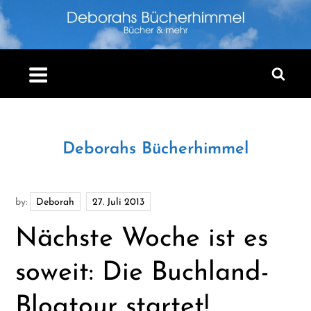
Skip
to
content
Deborahs Bücherhimmel
by:
Deborah
Nächste Woche ist es
soweit: Die Buchland-
Blogtour startet!