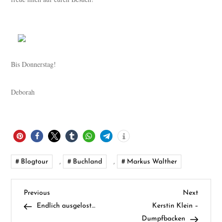
Bis Donnerstag!
Deborah
Blogtour
,
Buchland
,
Markus Walther
B
Previous
Next
Previous
Next
Post
Post
Endlich ausgelost…
Kerstin Klein –
e
Dumpfbacken