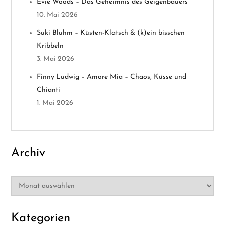
Evie Woods – Das Geheimnis des Geigenbauers
g
10. Mai 2026
a
Suki Bluhm – Küsten-Klatsch & (k)ein bisschen
Kribbeln
t
3. Mai 2026
i
Finny Ludwig – Amore Mia – Chaos, Küsse und
Chianti
o
1. Mai 2026
n
Archiv
Archiv
Kategorien