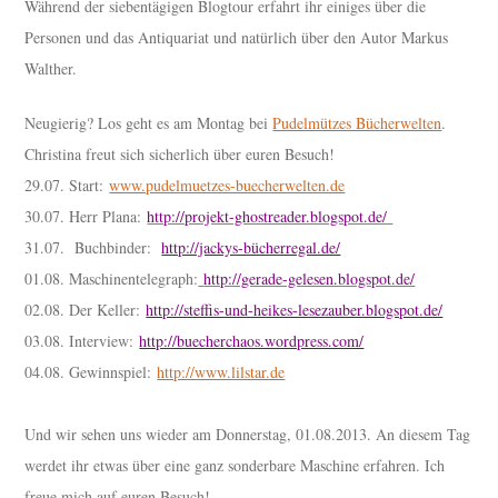
Während der siebentägigen Blogtour erfahrt ihr einiges über die
Personen und das Antiquariat und natürlich über den Autor Markus
Walther.
Neugierig? Los geht es am Montag bei
Pudelmützes Bücherwelten
.
Christina freut sich sicherlich über euren Besuch!
29.07. Start:
www.pudelmuetzes-buecherwelten.de
30.07. Herr Plana:
http://projekt-ghostreader.blogspot.de/
31.07. Buchbinder:
http://jackys-bücherregal.de/
01.08. Maschinentelegraph:
http://gerade-gelesen.blogspot.de/
02.08. Der Keller:
http://steffis-und-heikes-lesezauber.blogspot.de/
03.08. Interview:
http://buecherchaos.wordpress.com/
04.08. Gewinnspiel:
http://www.lilstar.de
Und wir sehen uns wieder am Donnerstag, 01.08.2013. An diesem Tag
werdet ihr etwas über eine ganz sonderbare Maschine erfahren. Ich
freue mich auf euren Besuch!