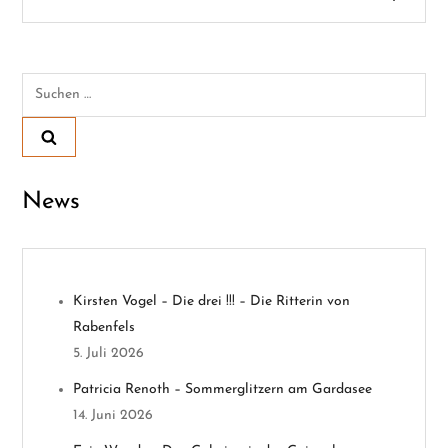
i
t
Suchen
nach:
r
a
News
g
s
n
Kirsten Vogel – Die drei !!! – Die Ritterin von
Rabenfels
a
5. Juli 2026
v
Patricia Renoth – Sommerglitzern am Gardasee
14. Juni 2026
i