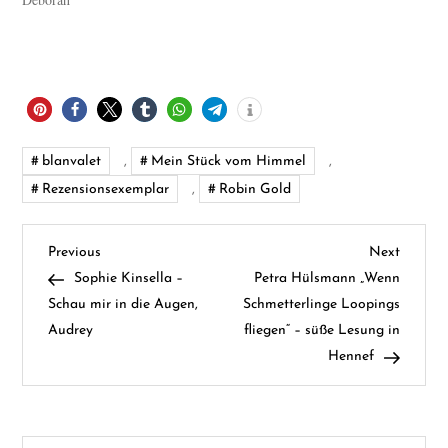
blanvalet
,
Mein Stück vom Himmel
,
Rezensionsexemplar
,
Robin Gold
B
Previous
Next
Previous
Next
Post
Post
Sophie Kinsella –
Petra Hülsmann „Wenn
e
Schau mir in die Augen,
Schmetterlinge Loopings
Audrey
fliegen“ – süße Lesung in
i
Hennef
t
r
Suchen