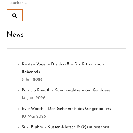
a
nach:
g
s
News
n
a
Kirsten Vogel – Die drei !!! – Die Ritterin von
v
Rabenfels
5. Juli 2026
i
Patricia Renoth – Sommerglitzern am Gardasee
g
14. Juni 2026
Evie Woods – Das Geheimnis des Geigenbauers
a
10. Mai 2026
t
Suki Bluhm – Küsten-Klatsch & (k)ein bisschen