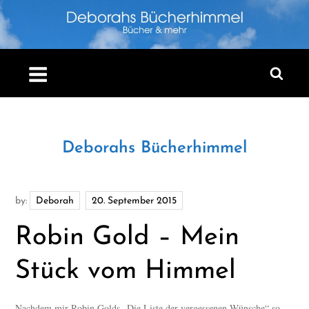
Skip
to
content
Deborahs Bücherhimmel
by:
Deborah
Robin Gold – Mein
Stück vom Himmel
Nachdem mir Robin Golds „Die Liste der vergessenen Wünsche“ so