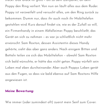
steckt. Das Glück ist groß – bis zu dem Zeitpunkt, an dem
Poppy den Ring verliert. Von nun an läuft alles aus dem Ruder.
Poppy ist verzweifelt und versucht alles, um den Ring zurück zu
bekommen. Dumm nur, dass ihr auch noch ihr Mobiltelefon
gestohlen wird. Kurz darauf findet sie, wie es der Zufall so will,
ein Firmenhandy in einem Abfalleimer. Poppy beschließt, das
Gerät an sich zu nehmen – es war ja schließlich nicht mehr
erwünscht. Sam Roxton, dessen Assistentin dieses Handy
gehörte, sieht das aber ganz anders. Nach einigem Bitten und
Betteln teilen sie sich das Mobiltelefon – obwohl Sam Roxton
sich bald wünschte, er hätte das nicht getan. Poppy würfelt sein
Leben mal eben durcheinander. Aber auch Poppys Leben gerät
aus den Fugen, so dass sie bald ebenso auf Sam Roxtons Hilfe
angewiesen ist.
Meine Bewertung:
Wie immer (oder zumindest oft) zuerst mein Senf zum Cover: