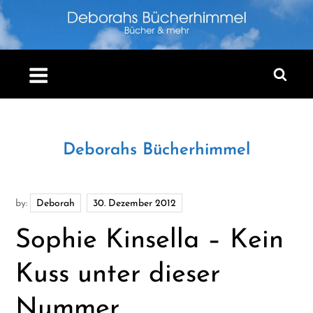
Skip
to
content
Deborahs Bücherhimmel
by:
Deborah
Sophie Kinsella – Kein
Kuss unter dieser
Nummer