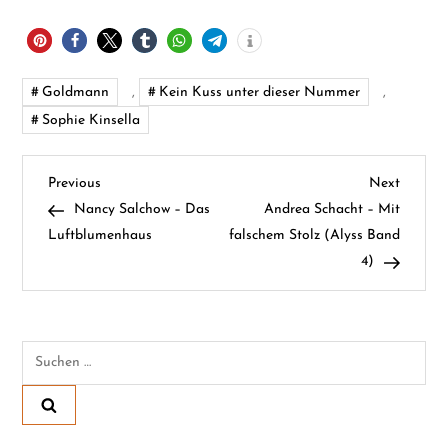
Goldmann
,
Kein Kuss unter dieser Nummer
,
Sophie Kinsella
B
Previous
Next
Previous
Next
Post
Post
Nancy Salchow – Das
Andrea Schacht – Mit
e
Luftblumenhaus
falschem Stolz (Alyss Band
4)
i
t
Suchen
r
nach:
a