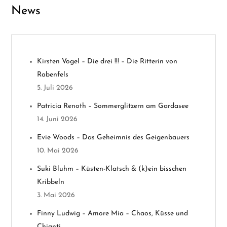
g
News
s
n
Kirsten Vogel – Die drei !!! – Die Ritterin von
a
Rabenfels
v
5. Juli 2026
Patricia Renoth – Sommerglitzern am Gardasee
i
14. Juni 2026
g
Evie Woods – Das Geheimnis des Geigenbauers
10. Mai 2026
a
Suki Bluhm – Küsten-Klatsch & (k)ein bisschen
t
Kribbeln
3. Mai 2026
i
Finny Ludwig – Amore Mia – Chaos, Küsse und
o
Chianti