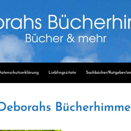
atenschutzerklärung
Lieblingszitate
Sachbücher/Ratgeber/an
Deborahs Bücherhimme