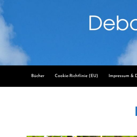
Skip
to
content
Bücher
Cookie-Richtlinie (EU)
Impressum & D