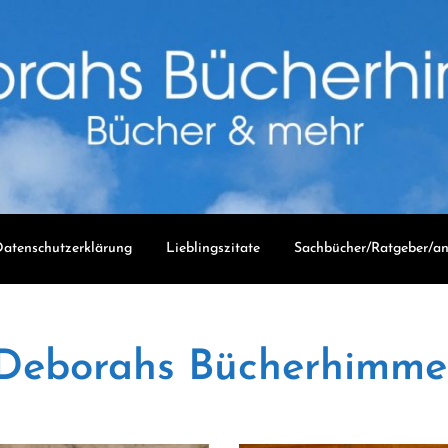
atenschutzerklärung
Lieblingszitate
Sachbücher/Ratgeber/an
Deborahs Bücherhimme