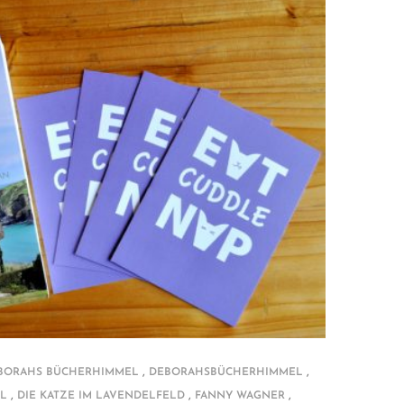
,
,
BORAHS BÜCHERHIMMEL
DEBORAHSBÜCHERHIMMEL
,
,
,
L
DIE KATZE IM LAVENDELFELD
FANNY WAGNER