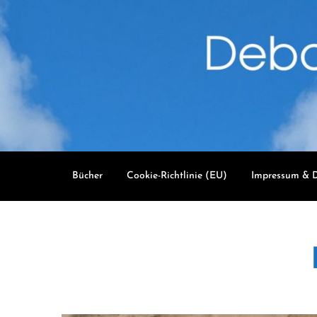
Skip
to
content
Bücher
Cookie-Richtlinie (EU)
Impressum & D