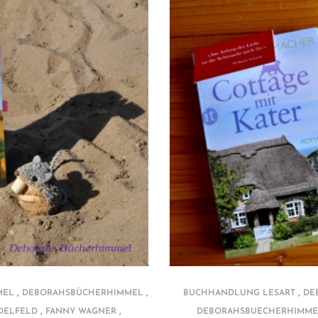
,
,
,
BUCHHANDLUNG LESART
DE
MEL
DEBORAHSBÜCHERHIMMEL
,
,
DEBORAHSBUECHERHIMME
NDELFELD
FANNY WAGNER