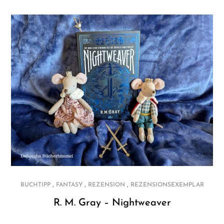
,
,
,
BUCHTIPP
FANTASY
REZENSION
REZENSIONSEXEMPLAR
R. M. Gray – Nightweaver