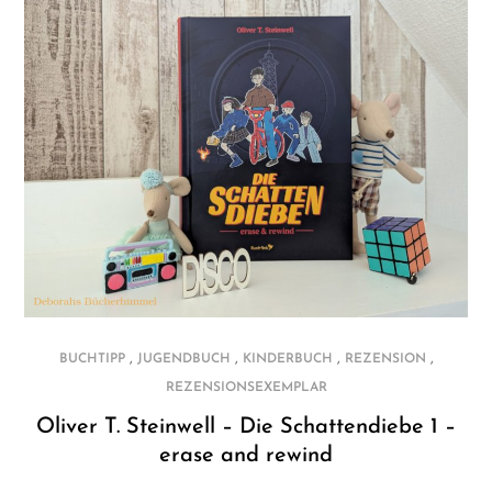
,
,
,
,
BUCHTIPP
JUGENDBUCH
KINDERBUCH
REZENSION
REZENSIONSEXEMPLAR
Oliver T. Steinwell – Die Schattendiebe 1 –
erase and rewind