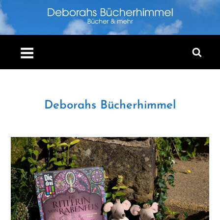
Skip
to
content
Deborahs Bücherhimmel