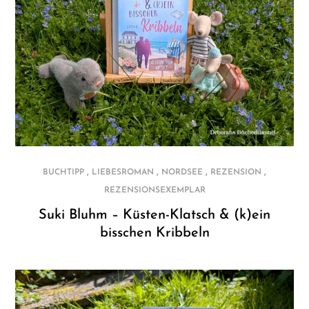
,
,
,
,
BUCHTIPP
LIEBESROMAN
NORDSEE
REZENSION
REZENSIONSEXEMPLAR
Suki Bluhm – Küsten-Klatsch & (k)ein
bisschen Kribbeln