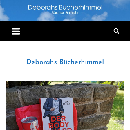
Skip
to
content
Deborahs Bücherhimmel