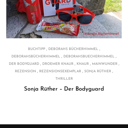
,
,
BUCHTIPP
DEBORAHS BÜCHERHIMMEL
,
,
DEBORAHSBÜCHERHIMMEL
DEBORAHSBUECHERHIMMEL
,
,
,
,
DER BODYGUARD
DROEMER KNAUR
KNAUR
MAINWUNDER
,
,
,
REZENSION
REZENSIONSEXEMPLAR
SONJA RÜTHER
THRILLER
Sonja Rüther – Der Bodyguard