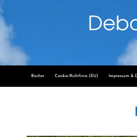
Skip
to
content
Bücher
Cookie-Richtlinie (EU)
Impressum & D