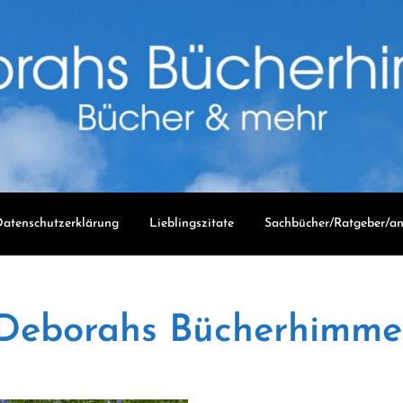
atenschutzerklärung
Lieblingszitate
Sachbücher/Ratgeber/an
Deborahs Bücherhimme